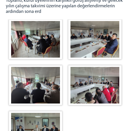
​Toplantı, kurul üyelerinin karşılıklı görüş alışverişi ve gelecek
İletişim
yılın çalışma takvimi üzerine yapılan değerlendirmelerin
ardından sona erd