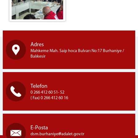
Adres
Mahkeme Mah. Saip hoca Bulvarı No:17 Burhaniye /
Balıkesir
Telefon
0 266 412 60 51- 52
( Fax) 0 266 412 60 16
E-Posta
dsm.burhaniye
adalet.gov.tr