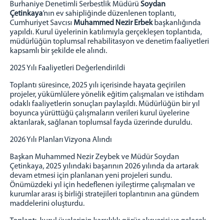
​Burhaniye Denetimli Serbestlik Müdürü
Soydan
Edremit
Çetinkaya
’nın ev sahipliğinde düzenlenen toplantı,
Gömeç
Cumhuriyet Savcısı
Muhammed Nezir Erbek
başkanlığında
yapıldı. Kurul üyelerinin katılımıyla gerçekleşen toplantıda,
Havran
müdürlüğün toplumsal rehabilitasyon ve denetim faaliyetleri
Faaliyetlerimiz
kapsamlı bir şekilde ele alındı.
Kamu Yararına Çalışma
​2025 Yılı Faaliyetleri Değerlendirildi
Koruma Kurulları
​Toplantı süresince, 2025 yılı içerisinde hayata geçirilen
Atölye Çalışmalarımız
projeler, yükümlülere yönelik eğitim çalışmaları ve istihdam
odaklı faaliyetlerin sonuçları paylaşıldı. Müdürlüğün bir yıl
Çocuk Hizmetleri
boyunca yürüttüğü çalışmaların verileri kurul üyelerine
Adalet Ormanları
aktarılarak, sağlanan toplumsal fayda üzerinde duruldu.
Kurumlarla İşbirlikleri
​2026 Yılı Planları Vizyona Alındı
Bağımlılıkla Mücadele
​Başkan Muhammed Nezir Zeybek ve Müdür Soydan
Elektronik İzleme
Çetinkaya, 2025 yılındaki başarının 2026 yılında da artarak
Manevi Rehberlik
devam etmesi için planlanan yeni projeleri sundu.
Önümüzdeki yıl için hedeflenen iyileştirme çalışmaları ve
Projelerimiz
kurumlar arası iş birliği stratejileri toplantının ana gündem
maddelerini oluşturdu.
Gönüllü Ol