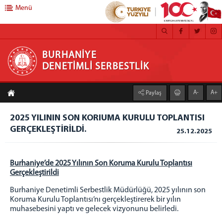
Menü
BURHANİYE DENETİMLİ SERBESTLİK
BURHANİYE
DENETİMLİ SERBESTLİK
Anasayfa
A-
A+
Paylaş
Denetimli Serbestlik
Hakkımızda
2025 YILININ SON KORIUMA KURULU TOPLANTISI
GERÇEKLEŞTİRİLDİ.
Misyon
25.12.2025
Vizyon
Teşkilat Yapısı
Burhaniye’de 2025 Yılının Son Koruma Kurulu Toplantısı
Sıkça Sorulan Sorular
Gerçekleştirildi
Yetki Alanımız
​Burhaniye Denetimli Serbestlik Müdürlüğü, 2025 yılının son
Koruma Kurulu Toplantısı’nı gerçekleştirerek bir yılın
Burhaniye
muhasebesini yaptı ve gelecek vizyonunu belirledi.
Ayvalık